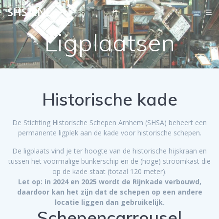
Ga
SHSA.NL
naar
de
Ligplaatsen
inhoud
Historische kade
De Stichting Historische Schepen Arnhem (SHSA) beheert een
permanente ligplek aan de kade voor historische schepen.
De ligplaats vind je ter hoogte van de historische hijskraan en
tussen het voormalige bunkerschip en de (hoge) stroomkast die
op de kade staat (totaal 120 meter).
Let op: in 2024 en 2025 wordt de Rijnkade verbouwd,
daardoor kan het zijn dat de schepen op een andere
locatie liggen dan gebruikelijk.
Schepencarrousel