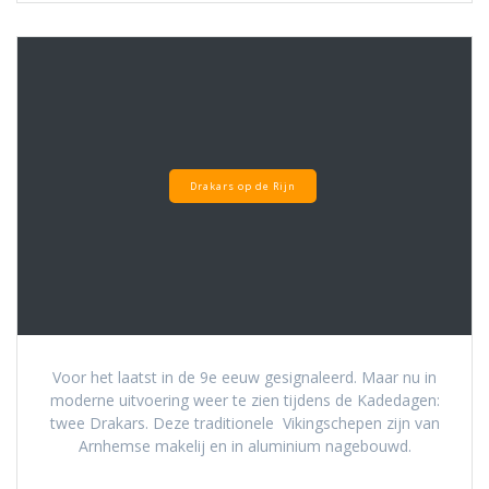
Drakars op de Rijn
Voor het laatst in de 9e eeuw gesignaleerd. Maar nu in
moderne uitvoering weer te zien tijdens de Kadedagen:
twee Drakars. Deze traditionele Vikingschepen zijn van
Arnhemse makelij en in aluminium nagebouwd.