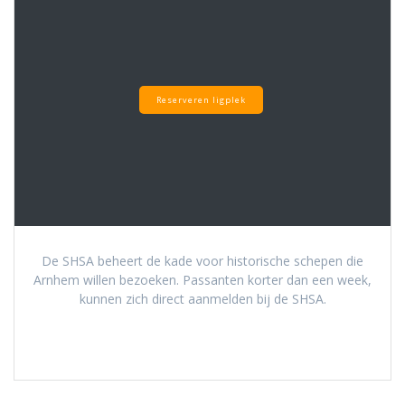
Reserveren ligplek
De SHSA beheert de kade voor historische schepen die
Arnhem willen bezoeken. Passanten korter dan een week,
kunnen zich direct aanmelden bij de SHSA.