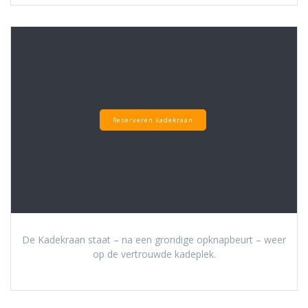
Reserveren kadekraan
De Kadekraan staat – na een grondige opknapbeurt – weer
op de vertrouwde kadeplek.