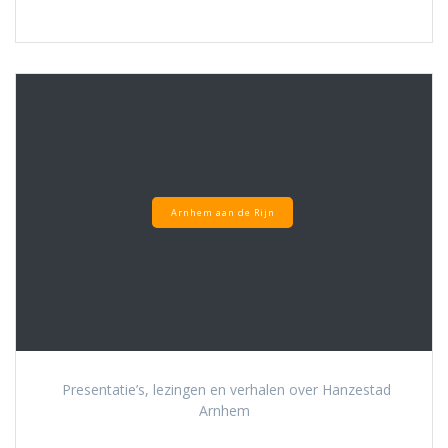
Arnhem aan de Rijn
Presentatie’s, lezingen en verhalen over Hanzestad
Arnhem