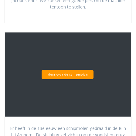
Jacobus Prins. We zoeken een goede plek om de machine
tentoon te stellen.
Meer over de schipmolen
Er heeft in de 13e eeuw een schipmolen gedraaid in de Rijn
bij Arnhem. De stichting zet zich in om de vondsten terug