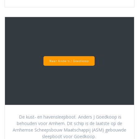
Naar Anders J Goedkoop
De kust- en havensleepboot Anders J Goedkoop is
behouden voor Arnhem. Dit schip is de laatste op de
Arnhemse Scheepsbouw Maatschappij (ASM) gebouwde
sleepboot voor Goedkoop.