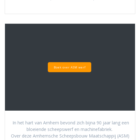
Boek over ASM werf
In het hart van Arnhem bevond zich bijna 90 jaar lang een
bloeiende scheepswerf en machinefabriek.
Over deze Arnhemsche Scheepsbouw Maatschappij (ASM)