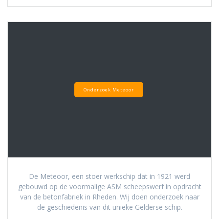
Onderzoek Meteoor
De Meteoor, een stoer werkschip dat in 1921 werd
gebouwd op de voormalige ASM scheepswerf in opdracht
van de betonfabriek in Rheden. Wij doen onderzoek naar
de geschiedenis van dit unieke Gelderse schip.