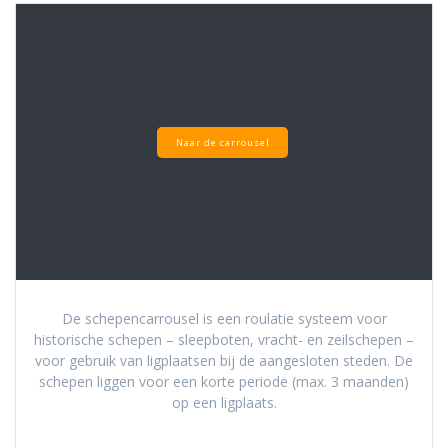
Naar de carrousel
De schepencarrousel is een roulatie systeem voor
historische schepen – sleepboten, vracht- en zeilschepen –
voor gebruik van ligplaatsen bij de aangesloten steden. De
schepen liggen voor een korte periode (max. 3 maanden)
op een ligplaats.