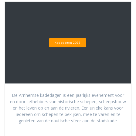
Kadedagen 2025
De Arnhemse kadedagen is een jaarlijks evenement voor
en door liefhebbers van historische schepen, scheepsbouw
en het leven op en aan de rivieren. Een unieke kans voor
iedereen om schepen te bekijken, mee te varen en te
genieten van de nautische sfeer aan de stadskade.