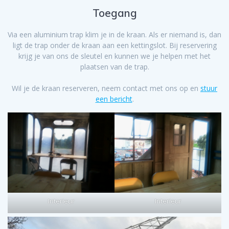
Toegang
Via een aluminium trap klim je in de kraan. Als er niemand is, dan
ligt de trap onder de kraan aan een kettingslot. Bij reservering
krijg je van ons de sleutel en kunnen we je helpen met het
plaatsen van de trap.
Wil je de kraan reserveren, neem contact met ons op en
stuur
een bericht
.
Interieur
Interieur